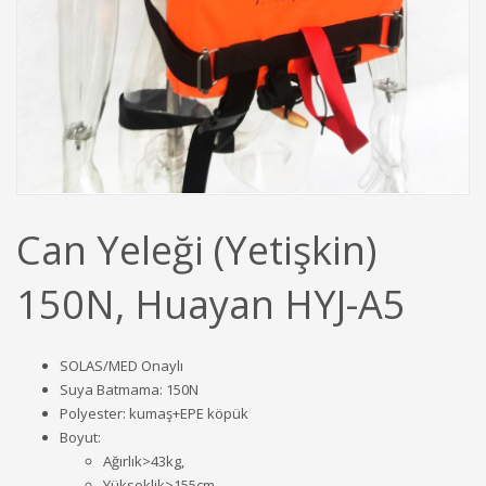
Can Yeleği (Yetişkin)
150N, Huayan HYJ-A5
SOLAS/MED Onaylı
Suya Batmama: 150N
Polyester: kumaş+EPE köpük
Boyut:
Ağırlık>43kg,
Yükseklik>155cm