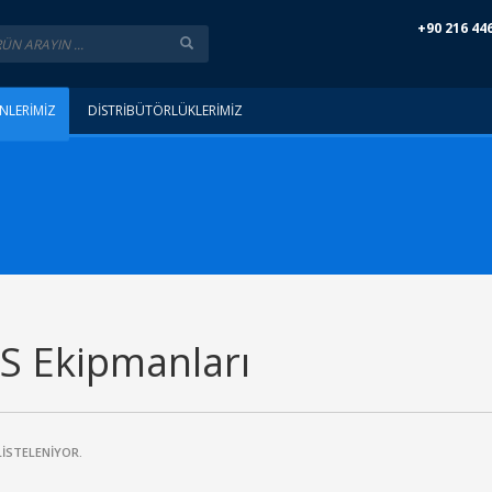
+90 216 44
NLERİMİZ
DİSTRİBÜTÖRLÜKLERİMİZ
S Ekipmanları
LİSTELENİYOR.