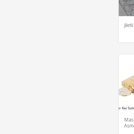
Jiletl
Mast
Asma 