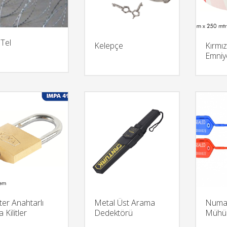
i Tel
Kelepçe
Kırmı
Emniye
er Anahtarlı
Metal Üst Arama
Numar
Kilitler
Dedektörü
Mühür