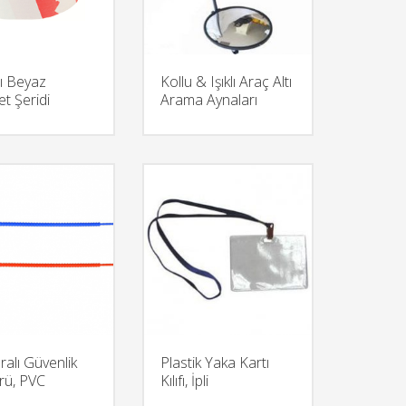
zı Beyaz
Kollu & Işıklı Araç Altı
t Şeridi
Arama Aynaları
alı Güvenlik
Plastik Yaka Kartı
ü, PVC
Kılıfı, İpli