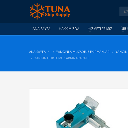
ANA SAYFA
HAKKIMIZDA
HİZMETLERİMİZ
ÜRÜ
ANA SAYFA
YANGINLA MÜCADELE EKIPMANLARI
YANGIN
YANGIN HORTUMU SARMA APARATI