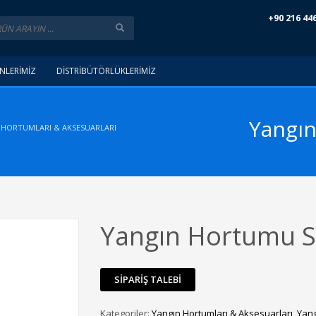
+90 216 44
NLERİMİZ
DİSTRİBÜTÖRLÜKLERİMİZ
Yangın
 HORTUMLARI & AKSESUARLARI
Yangın Hortumu S
Kategoriler:
Yangın Hortumları & Aksesuarları
,
Yang