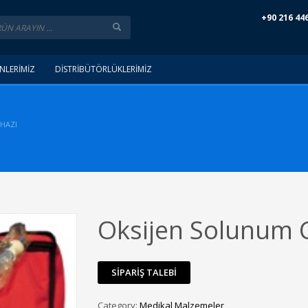
+90 216 44
NLERİMİZ
DİSTRİBÜTÖRLÜKLERİMİZ
HAZI
Oksijen Solunum C
Category:
Medikal Malzemeler