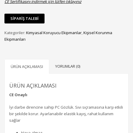
CE Sertifikasını indirmek için lütfen tıklayınız
Kategoriler:
Kimyasal Koruyucu Ekipmanlar
,
Kişisel Korunma
Ekipmanları
YORUMLAR (0)
ÜRÜN AÇIKLAMASI
ÜRÜN AÇIKLAMASI
CE Onaylı
İyi darbe direncine sahip PC Gözlük. Sıvı sıçramasına karşı etkili
bir şekilde korur. Ayarlanabilir elastik kayış, rahat kullanım
sağlar
Hava almaz